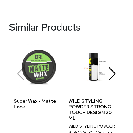
Similar Products
Super Wax - Matte
WILD STYLING
ROL
Look
POWDER STRONG
STR
TOUCH DESIGN 20
Ultra
ML
durab
WILD STYLING POWDER
tear 
STRONG TOUCH, ultra