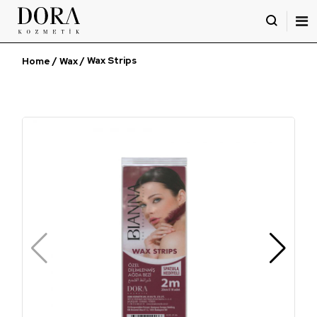
İçeriği
Geç
/
/ Wax Strips
Home
Wax