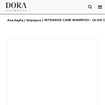
İçeriği
Geç
/
/ INTENSIVE CARE SHAMPOO - OLIVE O
Ana Sayfa
Shampoo